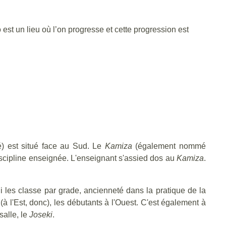
jo est un lieu où l’on progresse et cette progression est
é) est situé face au Sud. Le
K
amiza
(également nommé
 discipline enseignée. L'enseignant s'assied dos au
Kamiza
.
i les classe par grade, ancienneté dans la pratique de la
(à l'Est, donc), les débutants à l'Ouest. C'est également à
salle, le
Joseki
.