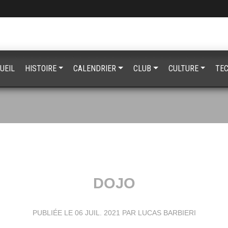
UEIL
HISTOIRE
CALENDRIER
CLUB
CULTURE
TE
DOJO
PUBLIÉE LE
06 JUIL. 2021
PAR LUCAS BARBIERI