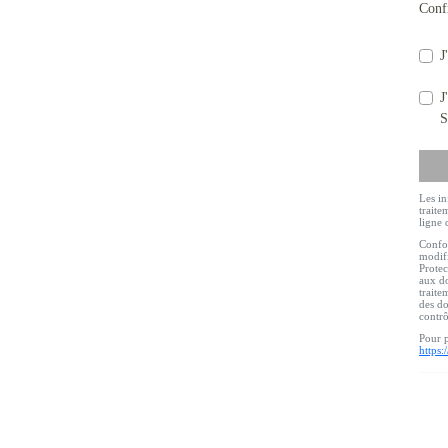
Conf
J
J
S
Les in
traite
ligne 
Confor
modifi
Protec
aux do
traite
des do
contr
Pour p
https: