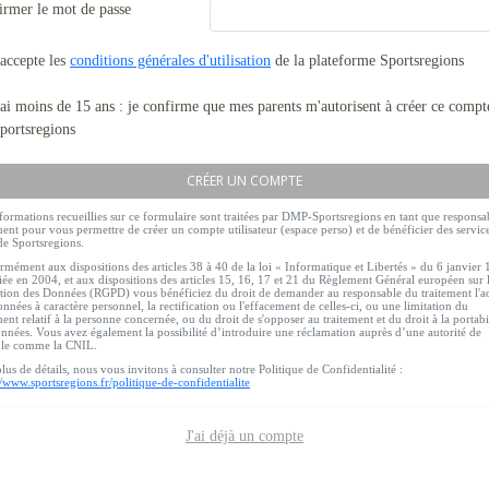
irmer le mot de passe
'accepte les
conditions générales d'utilisation
de la plateforme Sportsregions
'ai moins de 15 ans : je confirme que mes parents m'autorisent à créer ce compt
portsregions
CRÉER UN COMPTE
formations recueillies sur ce formulaire sont traitées par DMP-Sportsregions en tant que responsa
ment pour vous permettre de créer un compte utilisateur (espace perso) et de bénéficier des servic
de Sportsregions.
mément aux dispositions des articles 38 à 40 de la loi « Informatique et Libertés » du 6 janvier
ée en 2004, et aux dispositions des articles 15, 16, 17 et 21 du Règlement Général européen sur 
tion des Données (RGPD) vous bénéficiez du droit de demander au responsable du traitement l'a
nnées à caractère personnel, la rectification ou l'effacement de celles-ci, ou une limitation du
ment relatif à la personne concernée, ou du droit de s'opposer au traitement et du droit à la portabi
nnées. Vous avez également la possibilité d’introduire une réclamation auprès d’une autorité de
ôle comme la CNIL.
lus de détails, nous vous invitons à consulter notre Politique de Confidentialité :
//www.sportsregions.fr/politique-de-confidentialite
J'ai déjà un compte