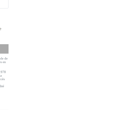
e
ble de
es en
 1978
la
ccès
lité