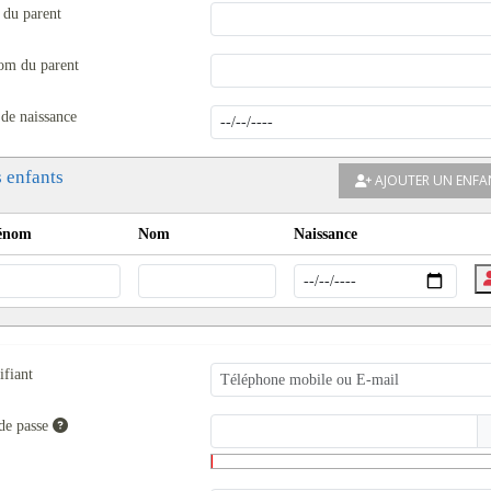
du parent
om du parent
 de naissance
 enfants
AJOUTER UN ENFA
énom
Nom
Naissance
ifiant
de passe